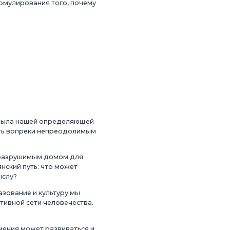
рмулирования того, почему
 была нашей определяющей
сть вопреки непреодолимым
неразрушимым домом для
ский путь: что может
ыслу?
азование и культуру мы
тивной сети человечества.
мения может развиваться и