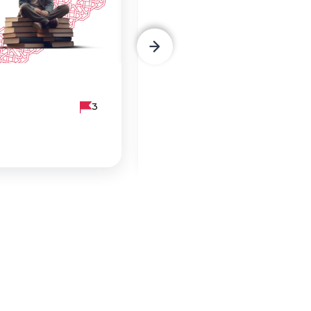
Армянский Штемаран
3
4