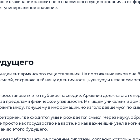
ше выживание зависит не от пассивного существования, а от фо
т универсальное значение.
удущего
ндамент армянского существования. На протяжении веков она
илой, сохраняющей нашу идентичность, культуру и независимо
 восстановить это глубокое наследие. Армения должна стать 
а пределами физической уязвимости. Мы ищем уникальный армян
ожить миру, тонущему в информации, но изголодавшемуся по см
торией, где сходятся умы и рождается смысл. Через науку, обр
просто как государство на карте, но как важнейший узел в когни
данию этого будущего.
ы разработали четыре основные гипотезы, согласно которым Ар