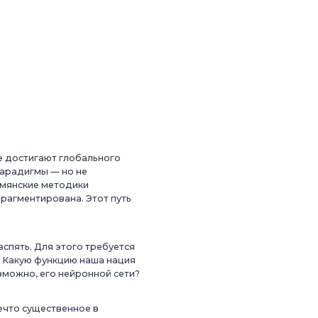
е достигают глобального
парадигмы — но не
рмянские методики
рагментирована. Этот путь
спять. Для этого требуется
? Какую функцию наша нация
зможно, его нейронной сети?
ечто существенное в