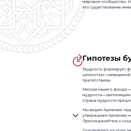
мировое сообщество. На
это существование имее
Гипотезы б
Мудрость формирует фу
ценностью—невидимой с
препятствиям.
Миссия нашего фонда —
мудрости—святилищем з
страна мудрости предл
Мы видим Армению терри
утверждаем Армению не 
Присоединяйтесь к соз
Основываясь на этом, м