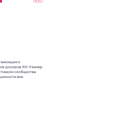
ганизация и
ов доноров 301. Размер
астником сообщества
 ценности вне