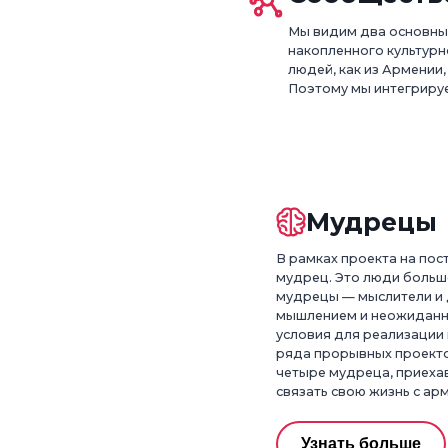
Мы видим два основных
накопленного культурн
людей, как из Армении,
Поэтому мы интегрируе
Мудрецы
В рамках проекта на пос
мудрец. Это люди больше
мудрецы — мыслители и 
мышлением и неожиданны
условия для реализации 
ряда прорывных проекто
четыре мудреца, приеха
связать свою жизнь с ар
Узнать больше