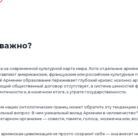
 важно?
 на современной культурной карте мира. Хотя отдельные армян
ставляют американские, французские или российские культурные 
й Армении образование переживает глубокий кризис: исконно а
щий общественный договор отсутствует, а система ценностей ф
тичности и, в конечном итоге, к утрате государственности.
ие наших онтологических границ может обратить эту тенденцию в
льный вопрос: В чем уникальный вклад Армении в человечество
етарном организме — совести, памяти, голоса, мозжечка или, во
, армянская цивилизация не просто сохранит себя — она внесет н