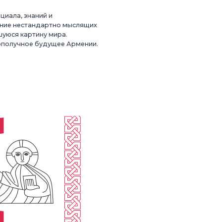
циала, знаний и
ение нестандартно мыслящих
вшуюся картину мира.
гополучное будущее Армении.