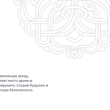
вательную среду,
ляет место армян в
нарушить. Создав будущее, в
ескую безопасность.