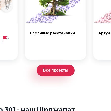
Семейные расстановки
Артун
3
Все проекты
 301 - наш Шрджапат