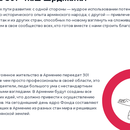
 пути развития: с одной стороны — мудрое использовании потен
о-исторического опыта армянского народа; с другой — привлеч
 так и из других стран, способных по-новому взглянуть на сложи
м в свое сообщество всех, кто готов вместе с нами строить бла
тоянное жительство в Армению переедет 301
 чем просто профессионалы в своей области, это
деятели, люди большого ума с нестандартным
ми взглядами. В Армении будут созданы все
их идей, что должно привести к осуществлению
в. На сегодняшний день ядро Фонда составляют
вших в Армению из разных стан мира и решивших
мянской землей.