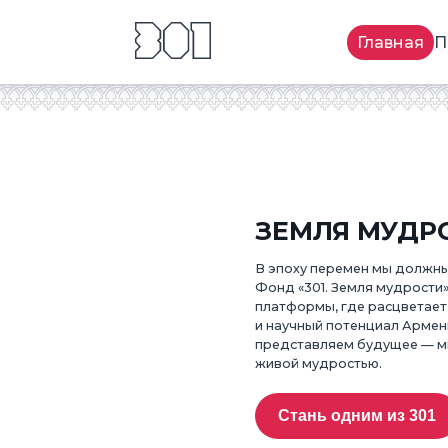
Главная
П
ЗЕМЛЯ МУДР
В эпоху перемен мы должны
Фонд «301. Земля мудрости»
платформы, где расцветает
и научный потенциал Армен
представляем будущее — мы
живой мудростью.
Стань одним из 301