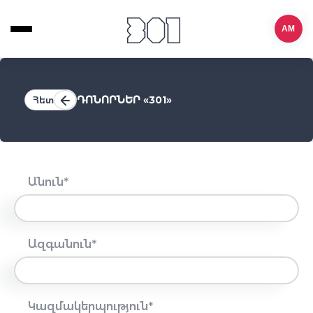
AM
ԴՈՆՈՐՆԵՐ «301»
Հետ
Անուն
*
Ազգանուն
*
Կազմակերպություն
*